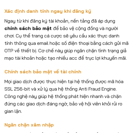
Xác định danh tính ngay khi đăng ký
Ngay từ khi đăng ký tài khoản, nền tảng đã áp dụng
chính sách bảo mật
để bảo vệ cộng đồng và người
chơi. Cụ thể trang cá cược sẽ yêu cầu xác thực danh
tính thông qua email hoặc số điện thoại bằng cách gửi mã
OTP về thiết bị. Cơ chế này giúp ngăn chặn tình trạng giả
mạo tài khoản hoặc tạo nhiều acc để trục lợi khuyến mãi.
Chính sách bảo mật về tài chính
Mọi giao dịch được thực hiện tại hệ thống được mã hóa
SSL 256-bit và xử lý qua hệ thống Anti Fraud Engine.
Công nghệ này giúp hệ thống phát hiện nhanh và chặn
đứng các giao dịch đáng ngờ, bảo vệ hội viên khỏi rủi ro
gian lận.
Ngăn chặn xâm nhập