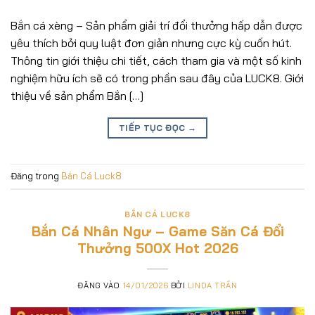
Bắn cá xèng – Sản phẩm giải trí đổi thưởng hấp dẫn được
yêu thích bởi quy luật đơn giản nhưng cực kỳ cuốn hút.
Thông tin giới thiệu chi tiết, cách tham gia và một số kinh
nghiệm hữu ích sẽ có trong phần sau đây của LUCK8. Giới
thiệu về sản phẩm Bắn […]
TIẾP TỤC ĐỌC
→
Đăng trong
Bắn Cá Luck8
BẮN CÁ LUCK8
Bắn Cá Nhân Ngư – Game Săn Cá Đổi
Thưởng 500X Hot 2026
ĐĂNG VÀO
14/01/2026
BỞI
LINDA TRẦN