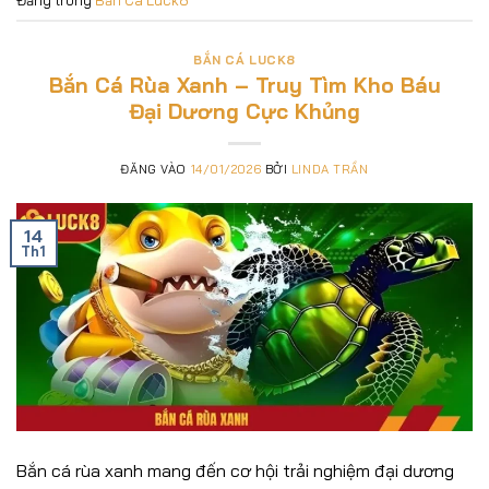
BẮN CÁ LUCK8
Bắn Cá Rùa Xanh – Truy Tìm Kho Báu
Đại Dương Cực Khủng
ĐĂNG VÀO
14/01/2026
BỞI
LINDA TRẦN
14
Th1
Bắn cá rùa xanh mang đến cơ hội trải nghiệm đại dương