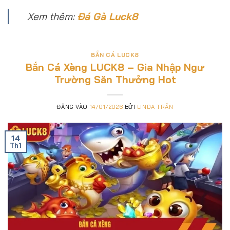
Xem thêm:
Đá Gà Luck8
BẮN CÁ LUCK8
Bắn Cá Xèng LUCK8 – Gia Nhập Ngư
Trường Săn Thưởng Hot
ĐĂNG VÀO
14/01/2026
BỞI
LINDA TRẦN
14
Th1