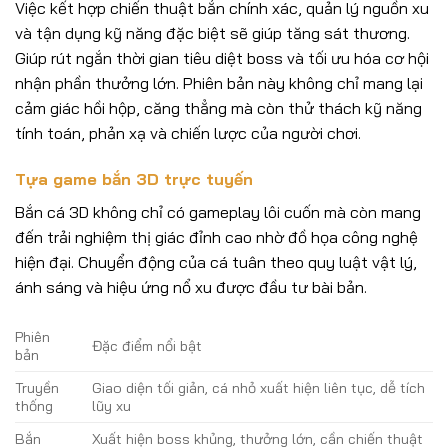
Việc kết hợp chiến thuật bắn chính xác, quản lý nguồn xu
và tận dụng kỹ năng đặc biệt sẽ giúp tăng sát thương.
Giúp rút ngắn thời gian tiêu diệt boss và tối ưu hóa cơ hội
nhận phần thưởng lớn. Phiên bản này không chỉ mang lại
cảm giác hồi hộp, căng thẳng mà còn thử thách kỹ năng
tính toán, phản xạ và chiến lược của người chơi.
Tựa game bắn 3D trực tuyến
Bắn cá 3D không chỉ có gameplay lôi cuốn mà còn mang
đến trải nghiệm thị giác đỉnh cao nhờ đồ họa công nghệ
hiện đại. Chuyển động của cá tuân theo quy luật vật lý,
ánh sáng và hiệu ứng nổ xu được đầu tư bài bản.
Phiên
Đặc điểm nổi bật
bản
Truyền
Giao diện tối giản, cá nhỏ xuất hiện liên tục, dễ tích
thống
lũy xu
Bắn
Xuất hiện boss khủng, thưởng lớn, cần chiến thuật