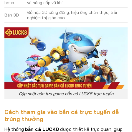
boss
và nâng cấp vũ khí
Đồ họa 3D sống động, hiệu ứng chân thực, trải
Bắn 3D
nghiệm thị giác cao
Cập nhật các tựa game bắn cá LUCK8 trực tuyến
Cách tham gia vào bắn cá trực tuyến dễ
trúng thưởng
Hệ thống
bắn cá LUCK8
được thiết kế trực quan, giúp