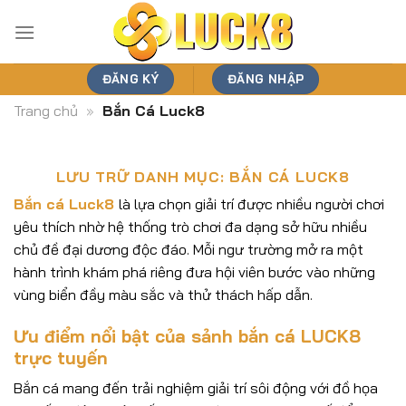
Bỏ
qua
nội
dung
ĐĂNG KÝ
ĐĂNG NHẬP
Trang chủ
»
Bắn Cá Luck8
LƯU TRỮ DANH MỤC:
BẮN CÁ LUCK8
Bắn cá Luck8
là lựa chọn giải trí được nhiều người chơi
yêu thích nhờ hệ thống trò chơi đa dạng sở hữu nhiều
chủ đề đại dương độc đáo. Mỗi ngư trường mở ra một
hành trình khám phá riêng đưa hội viên bước vào những
vùng biển đầy màu sắc và thử thách hấp dẫn.
Ưu điểm nổi bật của sảnh bắn cá LUCK8
trực tuyến
Bắn cá mang đến trải nghiệm giải trí sôi động với đồ họa