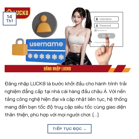
14
Th1
Đăng nhập LUCK8 là bước khởi đầu cho hành trình trải
nghiệm đẳng cấp tại nhà cái hàng đầu châu Á. Với nền
tảng công nghệ hiện đại và cập nhật liên tục, hệ thống
mang đến bạn tốc độ truy cập siêu tốc cùng giao diện
thân thiện, phù hợp với mọi người chơi. […]
TIẾP TỤC ĐỌC
→