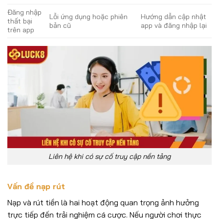
Đăng nhập
Lỗi ứng dụng hoặc phiên
Hướng dẫn cập nhật
thất bại
bản cũ
app và đăng nhập lại
trên app
Liên hệ khi có sự cố truy cập nền tảng
Vấn đề nạp rút
Nạp và rút tiền là hai hoạt động quan trọng ảnh hưởng
trực tiếp đến trải nghiệm cá cược. Nếu người chơi thực