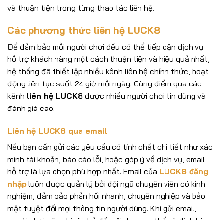
và thuận tiện trong từng thao tác liên hệ.
Các phương thức liên hệ LUCK8
Để đảm bảo mỗi người chơi đều có thể tiếp cận dịch vụ
hỗ trợ khách hàng một cách thuận tiện và hiệu quả nhất,
hệ thống đã thiết lập nhiều kênh liên hệ chính thức, hoạt
động liên tục suốt 24 giờ mỗi ngày. Cùng điểm qua các
kênh
liên hệ LUCK8
được nhiều người chơi tin dùng và
đánh giá cao.
Liên hệ LUCK8 qua email
Nếu bạn cần gửi các yêu cầu có tính chất chi tiết như xác
minh tài khoản, báo cáo lỗi, hoặc góp ý về dịch vụ, email
hỗ trợ là lựa chọn phù hợp nhất. Email của
LUCK8 đăng
nhập
luôn được quản lý bởi đội ngũ chuyên viên có kinh
nghiệm, đảm bảo phản hồi nhanh, chuyên nghiệp và bảo
mật tuyệt đối mọi thông tin người dùng. Khi gửi email,