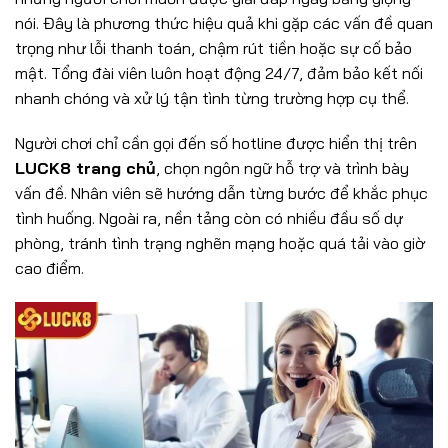
nói. Đây là phương thức hiệu quả khi gặp các vấn đề quan
trọng như lỗi thanh toán, chậm rút tiền hoặc sự cố bảo
mật. Tổng đài viên luôn hoạt động 24/7, đảm bảo kết nối
nhanh chóng và xử lý tận tình từng trường hợp cụ thể.
Người chơi chỉ cần gọi đến số hotline được hiển thị trên
LUCK8 trang chủ
, chọn ngôn ngữ hỗ trợ và trình bày
vấn đề. Nhân viên sẽ hướng dẫn từng bước để khắc phục
tình huống. Ngoài ra, nền tảng còn có nhiều đầu số dự
phòng, tránh tình trạng nghẽn mạng hoặc quá tải vào giờ
cao điểm.