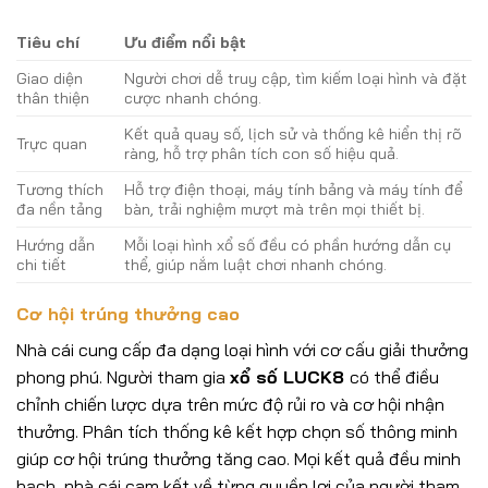
Tiêu chí
Ưu điểm nổi bật
Giao diện
Người chơi dễ truy cập, tìm kiếm loại hình và đặt
thân thiện
cược nhanh chóng.
Kết quả quay số, lịch sử và thống kê hiển thị rõ
Trực quan
ràng, hỗ trợ phân tích con số hiệu quả.
Tương thích
Hỗ trợ điện thoại, máy tính bảng và máy tính để
đa nền tảng
bàn, trải nghiệm mượt mà trên mọi thiết bị.
Hướng dẫn
Mỗi loại hình xổ số đều có phần hướng dẫn cụ
chi tiết
thể, giúp nắm luật chơi nhanh chóng.
Cơ hội trúng thưởng cao
Nhà cái cung cấp đa dạng loại hình với cơ cấu giải thưởng
phong phú. Người tham gia
xổ số LUCK8
có thể điều
chỉnh chiến lược dựa trên mức độ rủi ro và cơ hội nhận
thưởng. Phân tích thống kê kết hợp chọn số thông minh
giúp cơ hội trúng thưởng tăng cao. Mọi kết quả đều minh
bạch, nhà cái cam kết về từng quyền lợi của người tham