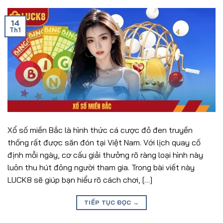
14
Th1
Xổ số miền Bắc là hình thức cá cược đỏ đen truyền
thống rất được săn đón tại Việt Nam. Với lịch quay cố
định mỗi ngày, cơ cấu giải thưởng rõ ràng loại hình này
luôn thu hút đông người tham gia. Trong bài viết này
LUCK8 sẽ giúp bạn hiểu rõ cách chơi, […]
TIẾP TỤC ĐỌC
→