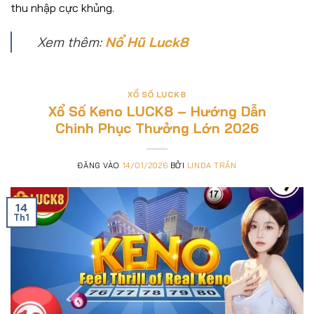
thu nhập cực khủng.
Xem thêm:
Nổ Hũ Luck8
XỔ SỐ LUCK8
Xổ Số Keno LUCK8 – Hướng Dẫn
Chinh Phục Thưởng Lớn 2026
ĐĂNG VÀO
14/01/2026
BỞI
LINDA TRẦN
14
Th1