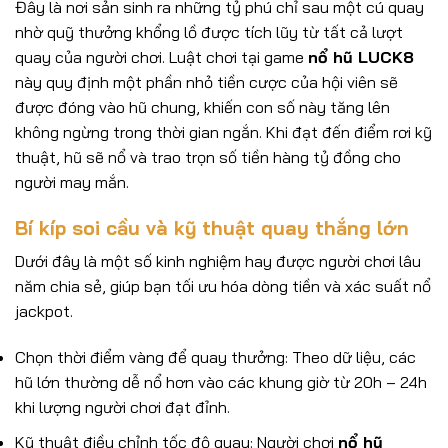
Đây là nơi sản sinh ra những tỷ phú chỉ sau một cú quay
nhờ quỹ thưởng khổng lồ được tích lũy từ tất cả lượt
quay của người chơi. Luật chơi tại game
nổ hũ LUCK8
này quy định một phần nhỏ tiền cược của hội viên sẽ
được đóng vào hũ chung, khiến con số này tăng lên
không ngừng trong thời gian ngắn. Khi đạt đến điểm rơi kỹ
thuật, hũ sẽ nổ và trao trọn số tiền hàng tỷ đồng cho
người may mắn.
Bí kíp soi cầu và kỹ thuật quay thắng lớn
Dưới đây là một số kinh nghiệm hay được người chơi lâu
năm chia sẻ, giúp bạn tối ưu hóa dòng tiền và xác suất nổ
jackpot.
Chọn thời điểm vàng để quay thưởng: Theo dữ liệu, các
hũ lớn thường dễ nổ hơn vào các khung giờ từ 20h – 24h
khi lượng người chơi đạt đỉnh.
Kỹ thuật điều chỉnh tốc độ quay: Người chơi
nổ hũ