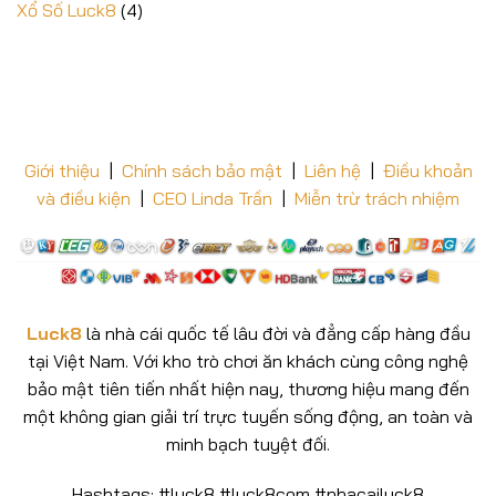
Xổ Số Luck8
(4)
Giới thiệu
|
Chính sách bảo mật
|
Liên hệ
|
Điều khoản
và điều kiện
|
CEO Linda Trần
|
Miễn trừ trách nhiệm
Luck8
là nhà cái quốc tế lâu đời và đẳng cấp hàng đầu
tại Việt Nam. Với kho trò chơi ăn khách cùng công nghệ
bảo mật tiên tiến nhất hiện nay, thương hiệu mang đến
một không gian giải trí trực tuyến sống động, an toàn và
minh bạch tuyệt đối.
Hashtags: #luck8 #luck8com #nhacailuck8