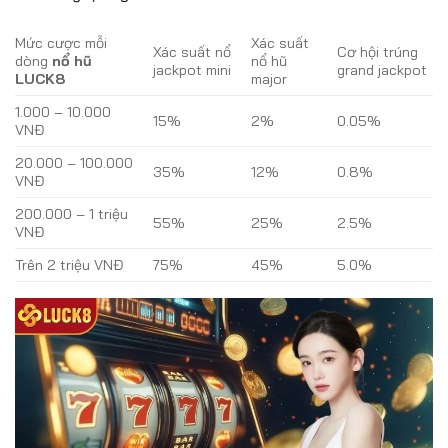
Mức cược mỗi
Xác suất
Xác suất nổ
Cơ hội trúng
dòng
nổ hũ
nổ hũ
jackpot mini
grand jackpot
LUCK8
major
1.000 – 10.000
15%
2%
0.05%
VNĐ
20.000 – 100.000
35%
12%
0.8%
VNĐ
200.000 – 1 triệu
55%
25%
2.5%
VNĐ
Trên 2 triệu VNĐ
75%
45%
5.0%