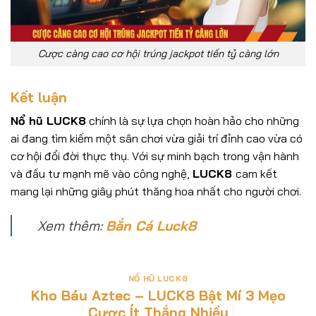
Cược càng cao cơ hội trúng jackpot tiền tỷ càng lớn
Kết luận
Nổ hũ LUCK8
chính là sự lựa chọn hoàn hảo cho những
ai đang tìm kiếm một sân chơi vừa giải trí đỉnh cao vừa có
cơ hội đổi đời thực thụ. Với sự minh bạch trong vận hành
và đầu tư mạnh mẽ vào công nghệ,
LUCK8
cam kết
mang lại những giây phút thăng hoa nhất cho người chơi.
Xem thêm:
Bắn Cá Luck8
NỔ HŨ LUCK8
Kho Báu Aztec – LUCK8 Bật Mí 3 Mẹo
Cược Ít Thắng Nhiều