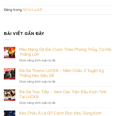
Đăng trong
Nổ hũ Luck8
BÀI VIẾT GẦN ĐÂY
Màu Mạng Gà Đá: Cược Theo Phong Thủy, Cơ Hội
Thắng Lớn
ở
Chức năng bình luận bị tắt
Màu
Mạng
Đá Gà Thomo LUCK8 – Nắm Chắc 3 Tuyệt Kỹ
Gà
Thắng Kèo Siêu Dễ
Đá:
ở
Chức năng bình luận bị tắt
Cược
Đá
Theo
Gà
Đá Gà Trực Tiếp – Xem Các Trận Đấu Kịch Tính
Phong
Thomo
Thủy,
Tại LUCK8
LUCK8
Cơ
ở
Chức năng bình luận bị tắt
–
Hội
Đá
Nắm
Thắng
Gà
Kèo Châu Á Là Gì? Cách Đọc Kèo, Dùng Kinh
Chắc
Lớn
Trực