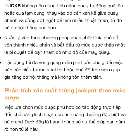
LUCK8
không nên dùng tính năng quay tự động quá lâu
hoặc quá lạm dụng, thay vào đó cần xen kẽ giữa quay
nhanh và dừng đột ngột để làm nhiễu thuật toán, từ đó
có cơ hội thắng cao hơn.
Quản lý vốn theo phương pháp phân phối: Chia nhỏ số
vốn thành nhiều phần và bắt đầu từ mức cược thấp nhất
là bí quyết để bạn thăm dò nhịp độ của máy quay.
Tận dụng tối đa vòng quay miễn phí: Luôn chú ý đến việc
săn các biểu tượng scatter hoặc chế độ free spin giúp
gia tăng cơ hội thắng mà không tốn thêm tiền.
Phân tích xác suất trúng jackpot theo mức
cược
Việc lựa chọn mức cược phù hợp có tác động trực tiếp
đến khả năng kích hoạt các tính năng thưởng đặc biệt và
hũ grand. Dưới đây là bảng thông số cụ thể giúp bạn nắm
rõ hơn tỷ lệ này.