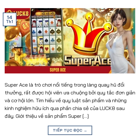
14
Th1
Super Ace là trò chơi nổi tiếng trong làng quay hũ đổi
thưởng, rất được hội viên ưa chuộng bởi quy tắc đơn giản
và cơ hội lớn. Tìm hiểu về quy luật sản phẩm và những
kinh nghiệm hữu ích qua phần chia sẻ của LUCK8 sau
đây. Giới thiệu về sản phẩm Super […]
TIẾP TỤC ĐỌC
→