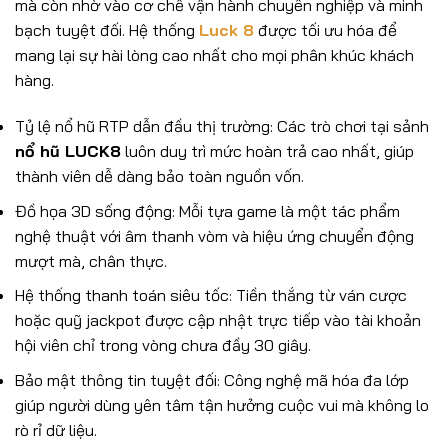
mà còn nhờ vào cơ chế vận hành chuyên nghiệp và minh
bạch tuyệt đối. Hệ thống
Luck 8
được tối ưu hóa để
mang lại sự hài lòng cao nhất cho mọi phân khúc khách
hàng.
Tỷ lệ nổ hũ RTP dẫn đầu thị trường: Các trò chơi tại sảnh
nổ hũ LUCK8
luôn duy trì mức hoàn trả cao nhất, giúp
thành viên dễ dàng bảo toàn nguồn vốn.
Đồ họa 3D sống động: Mỗi tựa game là một tác phẩm
nghệ thuật với âm thanh vòm và hiệu ứng chuyển động
mượt mà, chân thực.
Hệ thống thanh toán siêu tốc: Tiền thắng từ ván cược
hoặc quỹ jackpot được cập nhật trực tiếp vào tài khoản
hội viên chỉ trong vòng chưa đầy 30 giây.
Bảo mật thông tin tuyệt đối: Công nghệ mã hóa đa lớp
giúp người dùng yên tâm tận hưởng cuộc vui mà không lo
rò rỉ dữ liệu.