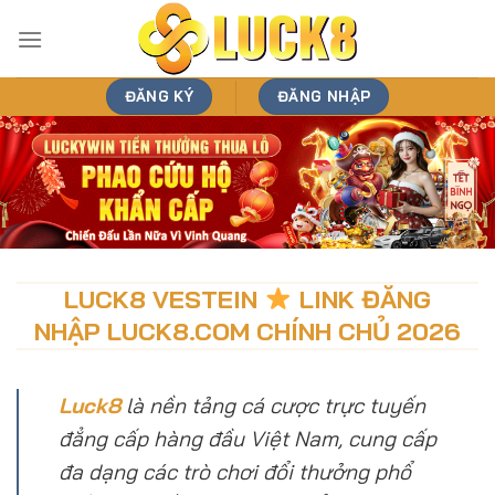
Bỏ
qua
nội
dung
ĐĂNG KÝ
ĐĂNG NHẬP
LUCK8 VESTEIN
LINK ĐĂNG
NHẬP LUCK8.COM CHÍNH CHỦ 2026
Luck8
là nền tảng cá cược trực tuyến
đẳng cấp hàng đầu Việt Nam, cung cấp
đa dạng các trò chơi đổi thưởng phổ