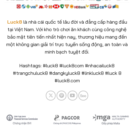
Luck8
là nhà cái quốc tế lâu đời và đẳng cấp hàng đầu
tại Việt Nam. Với kho trò chơi ăn khách cùng công nghệ
bảo mật tiên tiến nhất hiện nay, thương hiệu mang đến
một không gian giải trí trực tuyến sống động, an toàn và
minh bạch tuyệt đối.
Hashtags: #luck8 #luck8com #nhacailuck8
#trangchuluck8 #dangkyluck8 #linkluck8 #luck 8
#luck8.com