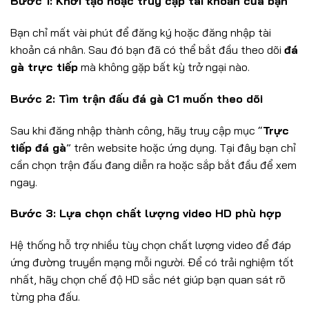
Bước 1: Khởi tạo hoặc truy cập tài khoản của bạn
Bạn chỉ mất vài phút để đăng ký hoặc đăng nhập tài
khoản cá nhân. Sau đó bạn đã có thể bắt đầu theo dõi
đá
gà trực tiếp
mà không gặp bất kỳ trở ngại nào.
Bước 2: Tìm trận đấu đá gà C1 muốn theo dõi
Sau khi đăng nhập thành công, hãy truy cập mục “
Trực
tiếp đá gà
” trên website hoặc ứng dụng. Tại đây bạn chỉ
cần chọn trận đấu đang diễn ra hoặc sắp bắt đầu để xem
ngay.
Bước 3: Lựa chọn chất lượng video HD phù hợp
Hệ thống hỗ trợ nhiều tùy chọn chất lượng video để đáp
ứng đường truyền mạng mỗi người. Để có trải nghiệm tốt
nhất, hãy chọn chế độ HD sắc nét giúp bạn quan sát rõ
từng pha đấu.