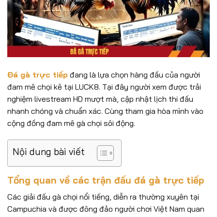
Đá gà trực tiếp
đang là lựa chọn hàng đầu của người
đam mê chọi kê tại LUCK8. Tại đây người xem được trải
nghiệm livestream HD mượt mà, cập nhật lịch thi đấu
nhanh chóng và chuẩn xác. Cùng tham gia hòa mình vào
cộng đồng đam mê gà chọi sôi động.
Nội dung bài viết
Tổng quan về các trận đấu đá gà trực tiếp
Các giải đấu gà chọi nổi tiếng, diễn ra thường xuyên tại
Campuchia và được đông đảo người chơi Việt Nam quan