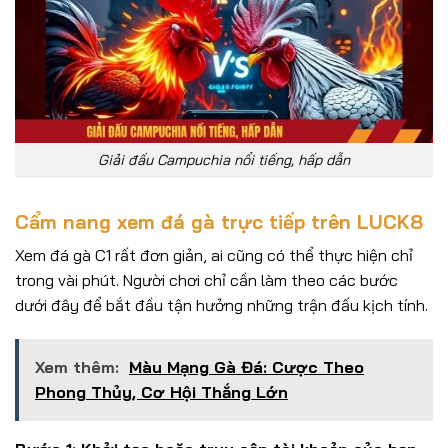
Giải đấu Campuchia nổi tiếng, hấp dẫn
Cẩm nang xem đá gà trực tiếp trên LUCK8
Xem đá gà C1 rất đơn giản, ai cũng có thể thực hiện chỉ
trong vài phút. Người chơi chỉ cần làm theo các bước
dưới đây để bắt đầu tận hưởng những trận đấu kịch tính.
Xem thêm:
Màu Mạng Gà Đá: Cược Theo
Phong Thủy, Cơ Hội Thắng Lớn