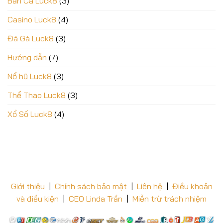
Bắn Cá Luck8
(3)
Chuyên
Thắng
Mục
Casino Luck8
(4)
Phân
Tích
Chuẩn
Đá Gà Luck8
(3)
Xác
Hướng dẫn
(7)
Nổ hũ Luck8
(3)
Thể Thao Luck8
(3)
Xổ Số Luck8
(4)
Giới thiệu
|
Chính sách bảo mật
|
Liên hệ
|
Điều khoản
và điều kiện
|
CEO Linda Trần
|
Miễn trừ trách nhiệm