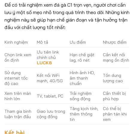
Để có trải nghiệm xem đá gà C1 trọn vẹn, người chơi cần
lưu ý một số mẹo nhỏ trong quá trình theo dõi. Những kinh
nghiệm này sẽ giúp hạn chế gián đoạn và tận hưởng trận
đấu với chất lượng tốt nhất:
Kinh nghiệm
Mô tả
Ưu điểm
Nhược điểm
Ưu tiên link
Chọn link xem
Hạn chế giật
Cần kết nối
chính chủ
ổn định
lag, rõ nét
mạng ổn định
LUCK8
Sử dụng
Hình ảnh HD,
Kết nối WiFi
Tốn dung
internet tốc
âm thanh
mạnh, 4G/5G
lượng cao
độ cao
chuẩn
Xem trên màn
Trải nghiệm
Cần thiết bị
TV, tablet, PC
hình lớn
sống động
phù hợp
Tăng kịch tính,
Có thể bị
Tham gia bình
Giao lưu trong
thêm thông
phân tán khi
luận trận đấu
cộng đồng
tin
xem
Kết bài