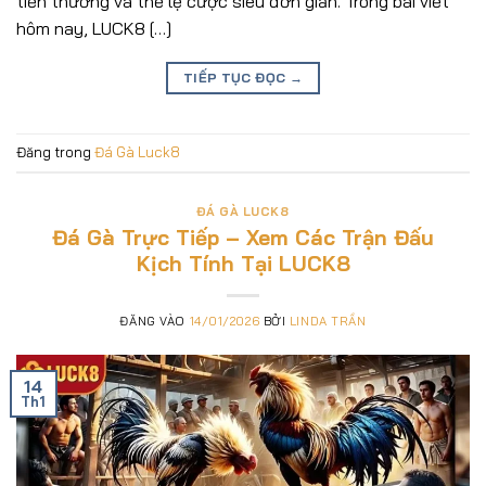
tiền thưởng và thể lệ cược siêu đơn giản. Trong bài viết
hôm nay, LUCK8 […]
TIẾP TỤC ĐỌC
→
Đăng trong
Đá Gà Luck8
ĐÁ GÀ LUCK8
Đá Gà Trực Tiếp – Xem Các Trận Đấu
Kịch Tính Tại LUCK8
ĐĂNG VÀO
14/01/2026
BỞI
LINDA TRẦN
14
Th1