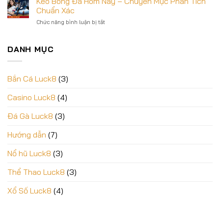
Kèo Bóng Đá Hôm Nay – Chuyên Mục Phân Tích
Kèo
Á
Trận
Chuẩn Xác
Siêu
Là
Đấu
Dễ
ở
Chức năng bình luận bị tắt
Gì?
Kịch
Kèo
Cách
Tính
Bóng
Đọc
Tại
Đá
DANH MỤC
Kèo,
LUCK8
Hôm
Dùng
Nay
Kinh
–
Nghiệm
Bắn Cá Luck8
(3)
Chuyên
Thắng
Mục
Casino Luck8
(4)
Phân
Tích
Chuẩn
Đá Gà Luck8
(3)
Xác
Hướng dẫn
(7)
Nổ hũ Luck8
(3)
Thể Thao Luck8
(3)
Xổ Số Luck8
(4)