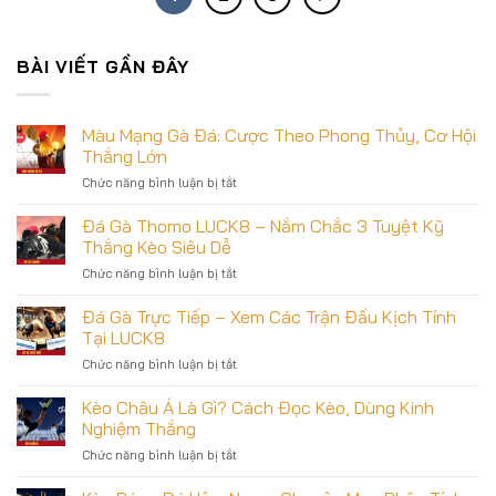
BÀI VIẾT GẦN ĐÂY
Màu Mạng Gà Đá: Cược Theo Phong Thủy, Cơ Hội
Thắng Lớn
ở
Chức năng bình luận bị tắt
Màu
Mạng
Đá Gà Thomo LUCK8 – Nắm Chắc 3 Tuyệt Kỹ
Gà
Thắng Kèo Siêu Dễ
Đá:
ở
Chức năng bình luận bị tắt
Cược
Đá
Theo
Gà
Đá Gà Trực Tiếp – Xem Các Trận Đấu Kịch Tính
Phong
Thomo
Thủy,
Tại LUCK8
LUCK8
Cơ
ở
Chức năng bình luận bị tắt
–
Hội
Đá
Nắm
Thắng
Gà
Kèo Châu Á Là Gì? Cách Đọc Kèo, Dùng Kinh
Chắc
Lớn
Trực
3
Nghiệm Thắng
Tiếp
Tuyệt
ở
Chức năng bình luận bị tắt
–
Kỹ
Kèo
Xem
Thắng
Châu
Các