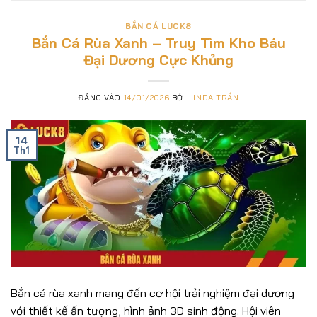
BẮN CÁ LUCK8
Bắn Cá Rùa Xanh – Truy Tìm Kho Báu
Đại Dương Cực Khủng
ĐĂNG VÀO
14/01/2026
BỞI
LINDA TRẦN
14
Th1
Bắn cá rùa xanh mang đến cơ hội trải nghiệm đại dương
với thiết kế ấn tượng, hình ảnh 3D sinh động. Hội viên