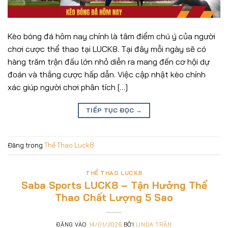
Kèo bóng đá hôm nay chính là tâm điểm chú ý của người
chơi cược thể thao tại LUCK8. Tại đây mỗi ngày sẽ có
hàng trăm trận đấu lớn nhỏ diễn ra mang đến cơ hội dự
đoán và thắng cược hấp dẫn. Việc cập nhật kèo chính
xác giúp người chơi phân tích […]
TIẾP TỤC ĐỌC
→
Đăng trong
Thể Thao Luck8
THỂ THAO LUCK8
Saba Sports LUCK8 – Tận Hưởng Thể
Thao Chất Lượng 5 Sao
ĐĂNG VÀO
14/01/2026
BỞI
LINDA TRẦN