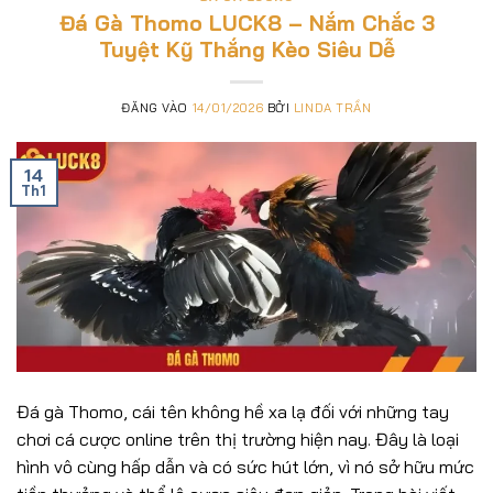
Đá Gà Thomo LUCK8 – Nắm Chắc 3
Tuyệt Kỹ Thắng Kèo Siêu Dễ
ĐĂNG VÀO
14/01/2026
BỞI
LINDA TRẦN
14
Th1
Đá gà Thomo, cái tên không hề xa lạ đối với những tay
chơi cá cược online trên thị trường hiện nay. Đây là loại
hình vô cùng hấp dẫn và có sức hút lớn, vì nó sở hữu mức