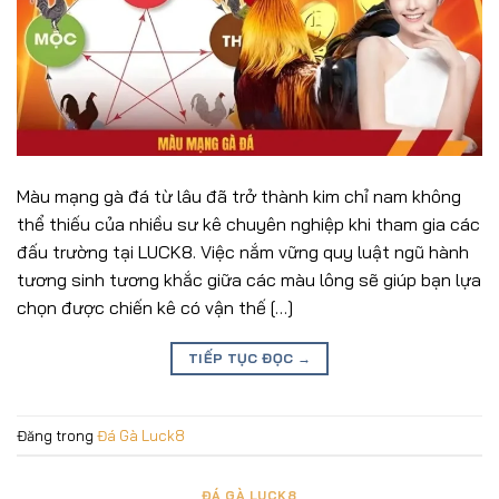
Màu mạng gà đá từ lâu đã trở thành kim chỉ nam không
thể thiếu của nhiều sư kê chuyên nghiệp khi tham gia các
đấu trường tại LUCK8. Việc nắm vững quy luật ngũ hành
tương sinh tương khắc giữa các màu lông sẽ giúp bạn lựa
chọn được chiến kê có vận thế […]
TIẾP TỤC ĐỌC
→
Đăng trong
Đá Gà Luck8
ĐÁ GÀ LUCK8