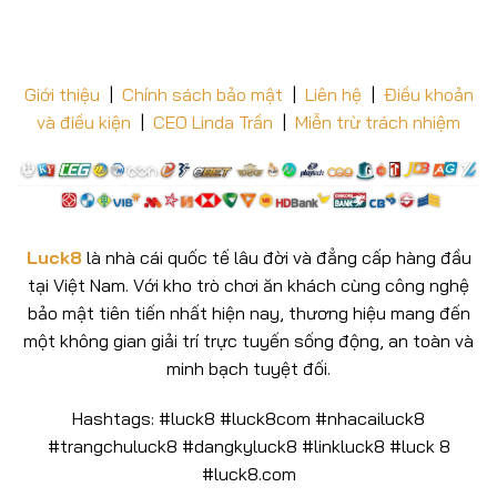
Giới thiệu
|
Chính sách bảo mật
|
Liên hệ
|
Điều khoản
và điều kiện
|
CEO Linda Trần
|
Miễn trừ trách nhiệm
Luck8
là nhà cái quốc tế lâu đời và đẳng cấp hàng đầu
tại Việt Nam. Với kho trò chơi ăn khách cùng công nghệ
bảo mật tiên tiến nhất hiện nay, thương hiệu mang đến
một không gian giải trí trực tuyến sống động, an toàn và
minh bạch tuyệt đối.
Hashtags: #luck8 #luck8com #nhacailuck8
#trangchuluck8 #dangkyluck8 #linkluck8 #luck 8
#luck8.com