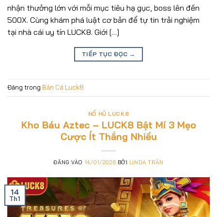
nhận thưởng lớn với mỗi mục tiêu hạ gục, boss lên đến
500X. Cùng khám phá luật cơ bản để tự tin trải nghiệm
tại nhà cái uy tín LUCK8. Giới […]
TIẾP TỤC ĐỌC
→
Đăng trong
Bắn Cá Luck8
NỔ HŨ LUCK8
Kho Báu Aztec – LUCK8 Bật Mí 3 Mẹo
Cược Ít Thắng Nhiều
ĐĂNG VÀO
14/01/2026
BỞI
LINDA TRẦN
14
Th1