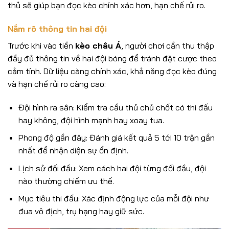
thủ sẽ giúp bạn đọc kèo chính xác hơn, hạn chế rủi ro.
Nắm rõ thông tin hai đội
Trước khi vào tiền
kèo châu Á
, người chơi cần thu thập
đầy đủ thông tin về hai đội bóng để tránh đặt cược theo
cảm tính. Dữ liệu càng chính xác, khả năng đọc kèo đúng
và hạn chế rủi ro càng cao:
Đội hình ra sân: Kiểm tra cầu thủ chủ chốt có thi đấu
hay không, đội hình mạnh hay xoay tua.
Phong độ gần đây: Đánh giá kết quả 5 tới 10 trận gần
nhất để nhận diện sự ổn định.
Lịch sử đối đầu: Xem cách hai đội từng đối đầu, đội
nào thường chiếm ưu thế.
Mục tiêu thi đấu: Xác định động lực của mỗi đội như
đua vô địch, trụ hạng hay giữ sức.