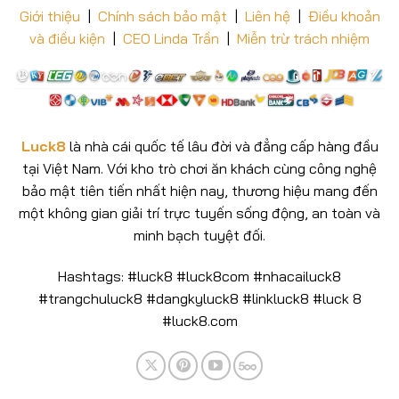
Giới thiệu
|
Chính sách bảo mật
|
Liên hệ
|
Điều khoản
và điều kiện
|
CEO Linda Trần
|
Miễn trừ trách nhiệm
Luck8
là nhà cái quốc tế lâu đời và đẳng cấp hàng đầu
tại Việt Nam. Với kho trò chơi ăn khách cùng công nghệ
bảo mật tiên tiến nhất hiện nay, thương hiệu mang đến
một không gian giải trí trực tuyến sống động, an toàn và
minh bạch tuyệt đối.
Hashtags: #luck8 #luck8com #nhacailuck8
#trangchuluck8 #dangkyluck8 #linkluck8 #luck 8
#luck8.com