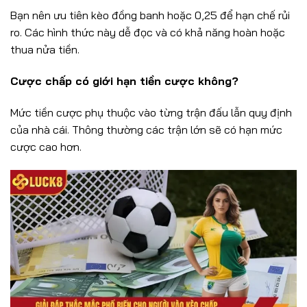
Bạn nên ưu tiên kèo đồng banh hoặc 0,25 để hạn chế rủi
ro. Các hình thức này dễ đọc và có khả năng hoàn hoặc
thua nửa tiền.
Cược chấp có giới hạn tiền cược không?
Mức tiền cược phụ thuộc vào từng trận đấu lẫn quy định
của nhà cái. Thông thường các trận lớn sẽ có hạn mức
cược cao hơn.