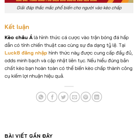
Giải đáp thắc mắc phổ biến cho người vào kèo chấp
Kết luận
Kèo châu Á
là hình thức cá cược vào trận bóng đá hấp
dẫn có tính chiến thuật cao cùng sự đa dạng tỷ lệ. Tại
Luck8 đăng nhập
hình thức này được cung cấp đầy đủ,
odds minh bạch và cập nhật liên tục. Nếu hiểu đúng bản
chất kèo bạn hoàn toàn có thể biến kèo chấp thành công
cụ kiếm lợi nhuận hiệu quả.
BÀI VIẾT GẦN ĐÂY