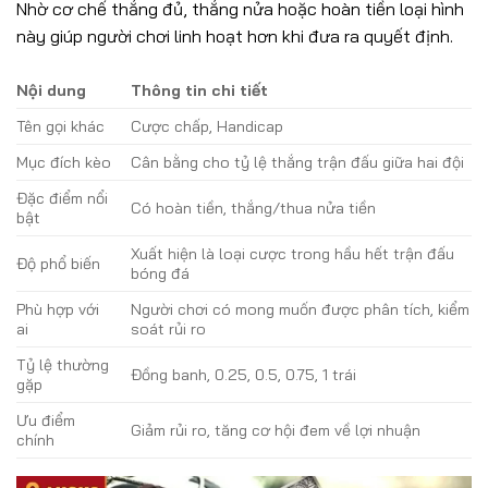
Nhờ cơ chế thắng đủ, thắng nửa hoặc hoàn tiền loại hình
này giúp người chơi linh hoạt hơn khi đưa ra quyết định.
Nội dung
Thông tin chi tiết
Tên gọi khác
Cược chấp, Handicap
Mục đích kèo
Cân bằng cho tỷ lệ thắng trận đấu giữa hai đội
Đặc điểm nổi
Có hoàn tiền, thắng/thua nửa tiền
bật
Xuất hiện là loại cược trong hầu hết trận đấu
Độ phổ biến
bóng đá
Phù hợp với
Người chơi có mong muốn được phân tích, kiểm
ai
soát rủi ro
Tỷ lệ thường
Đồng banh, 0.25, 0.5, 0.75, 1 trái
gặp
Ưu điểm
Giảm rủi ro, tăng cơ hội đem về lợi nhuận
chính