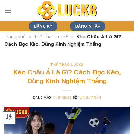
Bỏ
qua
nội
dung
ĐĂNG KÝ
ĐĂNG NHẬP
Trang chủ
»
Thể Thao Luck8
»
Kèo Châu Á Là Gì?
Cách Đọc Kèo, Dùng Kinh Nghiệm Thắng
THỂ THAO LUCK8
Kèo Châu Á Là Gì? Cách Đọc Kèo,
Dùng Kinh Nghiệm Thắng
ĐĂNG VÀO
14/01/2026
BỞI
LINDA TRẦN
14
Th1