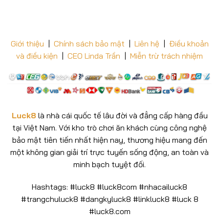
Giới thiệu
|
Chính sách bảo mật
|
Liên hệ
|
Điều khoản
và điều kiện
|
CEO Linda Trần
|
Miễn trừ trách nhiệm
Luck8
là nhà cái quốc tế lâu đời và đẳng cấp hàng đầu
tại Việt Nam. Với kho trò chơi ăn khách cùng công nghệ
bảo mật tiên tiến nhất hiện nay, thương hiệu mang đến
một không gian giải trí trực tuyến sống động, an toàn và
minh bạch tuyệt đối.
Hashtags: #luck8 #luck8com #nhacailuck8
#trangchuluck8 #dangkyluck8 #linkluck8 #luck 8
#luck8.com