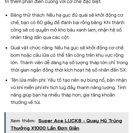
trí thêm phần điên cuồng với cơ chế đặc biệt.
Băng thử thách: Nếu hạ gục đủ quái sẽ khởi động cơ
chế, bạn có 60 giây để đánh bại rồng băng. Khi thành
công sẽ có quyền mở kho báu xanh lam, nhận hệ số
nhân tăng dần qua các cột.
Quái vật chức năng: Nếu hạ gục sẽ khởi động cơ chế
bom hoặc cầu lửa có thể tấn công trên khu vực rộng
lớn. Thành viên dễ dàng hạ số lượng tháp lớn chỉ trong
thời gian ngắn đồng thời kích hoạt hệ số nhân đến 5X.
Tên lửa miễn phí: Yếu tố tạo nên sự bùng nổ, bận nhận
vũ khí miễn phí khi tích luỹ đầy thanh năng lượng. Tính
năng giúp bạn hạ nhiều tháp hơn, gia tăng khoản
thưởng về túi.
Xem thêm:
Super Ace LUCK8 - Quay Hũ Trúng
Thưởng X1000 Lần Đơn Giản