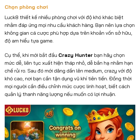
Chọn phòng chơi
Luck8 thiết kế nhiều phòng chơi với độ khó khác biệt
nhằm đáp ứng mọi nhu cầu khách hàng. Bạn nên lựa chọn
không gian cá cược phù hợp dựa trên khoản vốn sở hữu,
độ am hiểu tựa game.
Cụ thể, khi mới bắt đầu
Crazy Hunter
bạn hãy chọn
mức dễ, liên tục xuất hiện tháp nhỏ, dễ bắn hạ nhằm hạn
chế rủi ro. Sau đó mới dâng dần lên medium, crazy với độ
khó cao, nơi bạn cần tận dụng vũ khí tiên tiến. Đồng thời
mọi người cần điều chỉnh mức cược linh hoạt, biết cách
quản lý thanh năng lượng nếu muốn có lợi nhuận.