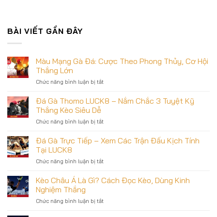
BÀI VIẾT GẦN ĐÂY
Màu Mạng Gà Đá: Cược Theo Phong Thủy, Cơ Hội
Thắng Lớn
ở
Chức năng bình luận bị tắt
Màu
Mạng
Đá Gà Thomo LUCK8 – Nắm Chắc 3 Tuyệt Kỹ
Gà
Thắng Kèo Siêu Dễ
Đá:
ở
Chức năng bình luận bị tắt
Cược
Đá
Theo
Gà
Đá Gà Trực Tiếp – Xem Các Trận Đấu Kịch Tính
Phong
Thomo
Thủy,
Tại LUCK8
LUCK8
Cơ
ở
Chức năng bình luận bị tắt
–
Hội
Đá
Nắm
Thắng
Gà
Kèo Châu Á Là Gì? Cách Đọc Kèo, Dùng Kinh
Chắc
Lớn
Trực
3
Nghiệm Thắng
Tiếp
Tuyệt
ở
Chức năng bình luận bị tắt
–
Kỹ
Kèo
Xem
Thắng
Châu