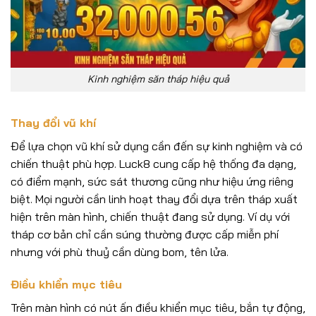
Kinh nghiệm săn tháp hiệu quả
Thay đổi vũ khí
Để lựa chọn vũ khí sử dụng cần đến sự kinh nghiệm và có
chiến thuật phù hợp. Luck8 cung cấp hệ thống đa dạng,
có điểm mạnh, sức sát thương cũng như hiệu ứng riêng
biệt.
Mọi người cần linh hoạt thay đổi dựa trên tháp xuất
hiện trên màn hình, chiến thuật đang sử dụng. Ví dụ với
tháp cơ bản chỉ cần súng thường được cấp miễn phí
nhưng với phù thuỷ cần dùng bom, tên lửa.
Điều khiển mục tiêu
Trên màn hình có nút ấn điều khiển mục tiêu, bắn tự động,