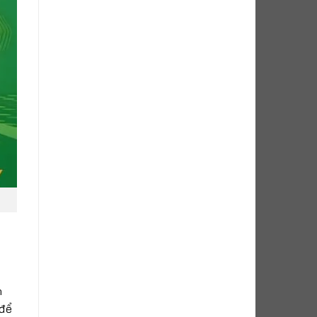
n
 để