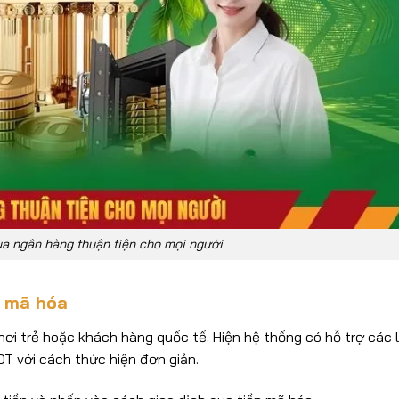
ua ngân hàng thuận tiện cho mọi người
n mã hóa
ơi trẻ hoặc khách hàng quốc tế. Hiện hệ thống có hỗ trợ các l
DT với cách thức hiện đơn giản.