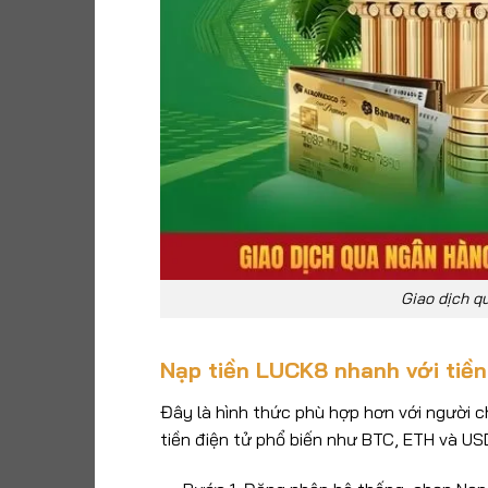
Giao dịch q
Nạp tiền LUCK8 nhanh với tiề
Đây là hình thức phù hợp hơn với người ch
tiền điện tử phổ biến như BTC, ETH và US