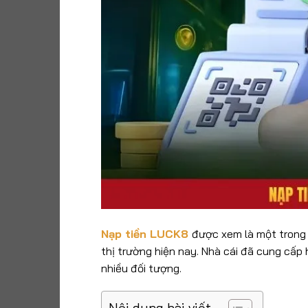
Nạp tiền LUCK8
được xem là một trong 
thị trường hiện nay. Nhà cái đã cung cấp
nhiều đối tượng.
Nội dung bài viết