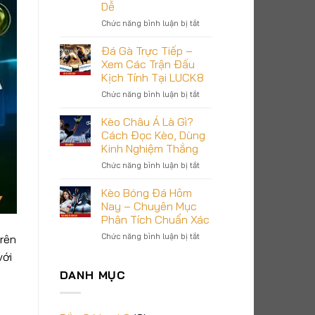
Dễ
Theo
Phong
ở
Chức năng bình luận bị tắt
Thủy,
Đá
Cơ
Gà
Đá Gà Trực Tiếp –
Hội
Thomo
Xem Các Trận Đấu
Thắng
LUCK8
Kịch Tính Tại LUCK8
Lớn
–
ở
Chức năng bình luận bị tắt
Nắm
Đá
Chắc
Gà
3
Kèo Châu Á Là Gì?
Trực
Tuyệt
Cách Đọc Kèo, Dùng
Tiếp
Kỹ
Kinh Nghiệm Thắng
–
Thắng
ở
Chức năng bình luận bị tắt
Xem
Kèo
Kèo
Các
Siêu
Châu
Trận
Dễ
Kèo Bóng Đá Hôm
Á
Đấu
Nay – Chuyên Mục
Là
Kịch
Phân Tích Chuẩn Xác
Gì?
Tính
ở
Chức năng bình luận bị tắt
Cách
trên
Tại
Kèo
Đọc
LUCK8
với
Bóng
Kèo,
Đá
Dùng
DANH MỤC
Hôm
Kinh
Nay
Nghiệm
–
Thắng