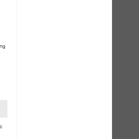
ùng
ức