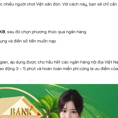
 nhiều người chơi Việt săn đón. Với cách này, bạn sẽ chỉ cần
CK8
, sau đó chọn phương thức qua ngân hàng.
ụng và điền số tiền muốn nạp.
 gian, áp dụng được cho hầu hết các ngân hàng nội địa Việt N
ý dao động 3 – 5 phút và hoàn toàn miễn phí cũng là ưu điểm của