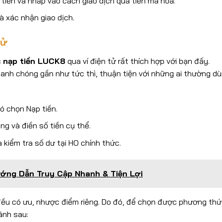
tiền và nhấp vào cách giao dịch qua tiền mã hóa.
à xác nhận giao dịch.
tử
c
nạp tiền LUCK8
qua ví điện tử rất thích hợp với bạn đấy.
anh chóng gần như tức thì, thuận tiện với những ai thường d
ó chọn Nạp tiền.
g và điền số tiền cụ thể.
 kiểm tra số dư tại HO chính thức.
ớng Dẫn Truy Cập Nhanh & Tiện Lợi
 đều có ưu, nhược điểm riêng. Do đó, để chọn được phương th
ánh sau: