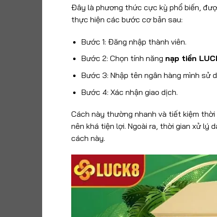
Đây là phương thức cực kỳ phổ biến, được
thực hiện các bước cơ bản sau:
Bước 1: Đăng nhập thành viên.
Bước 2: Chọn tính năng
nạp tiền LU
Bước 3: Nhập tên ngân hàng mình sử d
Bước 4: Xác nhận giao dịch.
Cách này thường nhanh và tiết kiệm thời
nên khá tiện lợi. Ngoài ra, thời gian xử l
cách này.