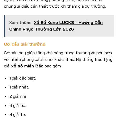
chúng là điều cần thiết trước khi tham gia dự thưởng.
Xem thêm:
Xổ Số Keno LUCK8 - Hướng Dẫn
Chinh Phục Thưởng Lớn 2026
Cơ cấu giải thưởng
Cơ cấu này giúp tăng khả năng trúng thưởng và phù hợp
với nhiều phong cách chơi khác nhau. Hệ thống trao tặng
giải
xổ số miền Bắc
bao gồm:
1 giải đặc biệt.
1 giải nhất.
2 giải nhì.
6 giải ba.
4 giải tư.