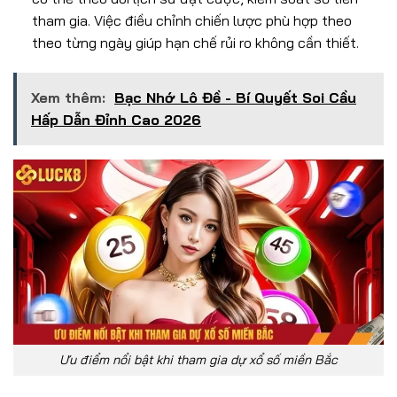
tham gia. Việc điều chỉnh chiến lược phù hợp theo
theo từng ngày giúp hạn chế rủi ro không cần thiết.
Xem thêm:
Bạc Nhớ Lô Đề - Bí Quyết Soi Cầu
Hấp Dẫn Đỉnh Cao 2026
Ưu điểm nổi bật khi tham gia dự xổ số miền Bắc