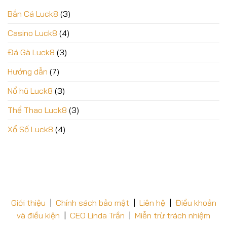
–
Nghiệm
Bắn Cá Luck8
(3)
Chuyên
Thắng
Mục
Casino Luck8
(4)
Phân
Tích
Chuẩn
Đá Gà Luck8
(3)
Xác
Hướng dẫn
(7)
Nổ hũ Luck8
(3)
Thể Thao Luck8
(3)
Xổ Số Luck8
(4)
Giới thiệu
|
Chính sách bảo mật
|
Liên hệ
|
Điều khoản
và điều kiện
|
CEO Linda Trần
|
Miễn trừ trách nhiệm