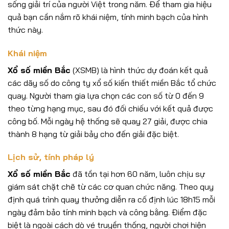
sống giải trí của người Việt trong năm. Để tham gia hiệu
quả bạn cần nắm rõ khái niệm, tính minh bạch của hình
thức này.
Khái niệm
Xổ số miền Bắc
(XSMB) là hình thức dự đoán kết quả
các dãy số do công ty xổ số kiến thiết miền Bắc tổ chức
quay. Người tham gia lựa chọn các con số từ 0 đến 9
theo từng hạng mục, sau đó đối chiếu với kết quả được
công bố. Mỗi ngày hệ thống sẽ quay 27 giải, được chia
thành 8 hạng từ giải bảy cho đến giải đặc biệt.
Lịch sử, tính pháp lý
Xổ số miền Bắc
đã tồn tại hơn 60 năm, luôn chịu sự
giám sát chặt chẽ từ các cơ quan chức năng. Theo quy
định quá trình quay thưởng diễn ra cố định lúc 18h15 mỗi
ngày đảm bảo tính minh bạch và công bằng. Điểm đặc
biệt là ngoài cách dò vé truyền thống, người chơi hiện