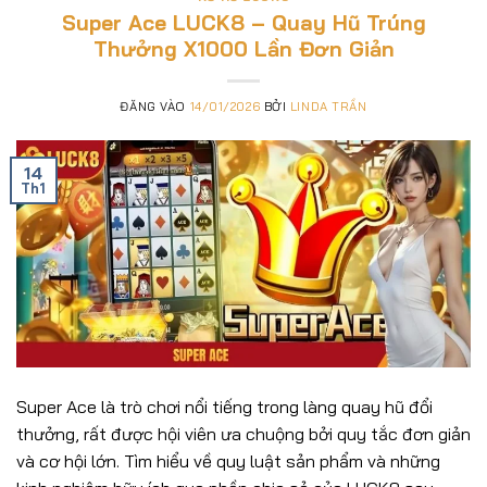
Super Ace LUCK8 – Quay Hũ Trúng
Thưởng X1000 Lần Đơn Giản
ĐĂNG VÀO
14/01/2026
BỞI
LINDA TRẦN
14
Th1
Super Ace là trò chơi nổi tiếng trong làng quay hũ đổi
thưởng, rất được hội viên ưa chuộng bởi quy tắc đơn giản
và cơ hội lớn. Tìm hiểu về quy luật sản phẩm và những