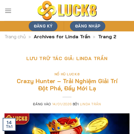
Bỏ
qua
nội
dung
ĐĂNG KÝ
ĐĂNG NHẬP
Trang chủ
»
Archives for Linda Trần
»
Trang 2
LƯU TRỮ TÁC GIẢ:
LINDA TRẦN
NỔ HŨ LUCK8
Crazy Hunter – Trải Nghiệm Giải Trí
Đột Phá, Đầy Mới Lạ
ĐĂNG VÀO
14/01/2026
BỞI
LINDA TRẦN
14
Th1