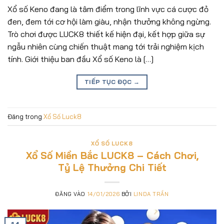
Xổ số Keno đang là tâm điểm trong lĩnh vực cá cược đỏ
đen, đem tới cơ hội làm giàu, nhận thưởng không ngừng.
Trò chơi được LUCK8 thiết kế hiện đại, kết hợp giữa sự
ngẫu nhiên cùng chiến thuật mang tới trải nghiệm kịch
tính. Giới thiệu ban đầu Xổ số Keno là […]
TIẾP TỤC ĐỌC
→
Đăng trong
Xổ Số Luck8
XỔ SỐ LUCK8
Xổ Số Miền Bắc LUCK8 – Cách Chơi,
Tỷ Lệ Thưởng Chi Tiết
ĐĂNG VÀO
14/01/2026
BỞI
LINDA TRẦN