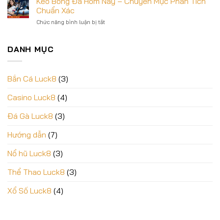
Kèo Bóng Đá Hôm Nay – Chuyên Mục Phân Tích
Kèo
Á
Trận
Chuẩn Xác
Siêu
Là
Đấu
Dễ
ở
Chức năng bình luận bị tắt
Gì?
Kịch
Kèo
Cách
Tính
Bóng
Đọc
Tại
Đá
DANH MỤC
Kèo,
LUCK8
Hôm
Dùng
Nay
Kinh
–
Nghiệm
Bắn Cá Luck8
(3)
Chuyên
Thắng
Mục
Casino Luck8
(4)
Phân
Tích
Chuẩn
Đá Gà Luck8
(3)
Xác
Hướng dẫn
(7)
Nổ hũ Luck8
(3)
Thể Thao Luck8
(3)
Xổ Số Luck8
(4)