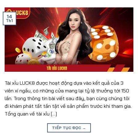
14
Th1
Tài xỉu LUCK8 được hoạt động dựa vào kết quả của 3
viên xí ngầu, có những cửa mang lại tỷ lệ thưởng tới 150
lần. Trong thông tin bài viết sau đây, bạn cùng chúng tôi
đi khám phát tất tần tật về sản phẩm trước khi tham gia.
Tổng quan về tài xỉu […]
TIẾP TỤC ĐỌC
→