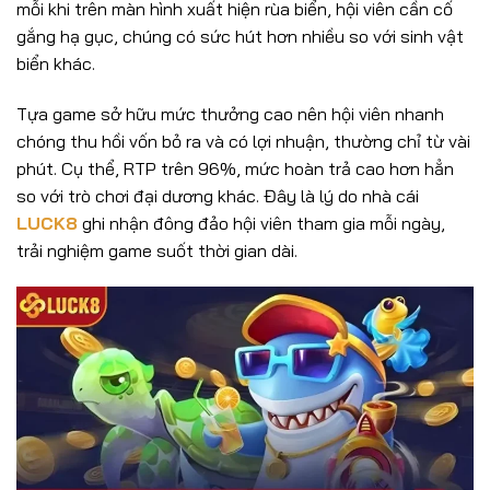
mỗi khi trên màn hình xuất hiện rùa biển, hội viên cần cố
gắng hạ gục, chúng có sức hút hơn nhiều so với sinh vật
biển khác.
Tựa game sở hữu mức thưởng cao nên hội viên nhanh
chóng thu hồi vốn bỏ ra và có lợi nhuận, thường chỉ từ vài
phút. Cụ thể, RTP trên 96%, mức hoàn trả cao hơn hẳn
so với trò chơi đại dương khác. Đây là lý do nhà cái
LUCK8
ghi nhận đông đảo hội viên tham gia mỗi ngày,
trải nghiệm game suốt thời gian dài.