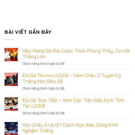
BÀI VIẾT GẦN ĐÂY
Màu Mạng Gà Đá: Cược Theo Phong Thủy, Cơ Hội
Thắng Lớn
ở
Chức năng bình luận bị tắt
Màu
Mạng
Đá Gà Thomo LUCK8 – Nắm Chắc 3 Tuyệt Kỹ
Gà
Thắng Kèo Siêu Dễ
Đá:
ở
Chức năng bình luận bị tắt
Cược
Đá
Theo
Gà
Đá Gà Trực Tiếp – Xem Các Trận Đấu Kịch Tính
Phong
Thomo
Thủy,
Tại LUCK8
LUCK8
Cơ
ở
Chức năng bình luận bị tắt
–
Hội
Đá
Nắm
Thắng
Gà
Kèo Châu Á Là Gì? Cách Đọc Kèo, Dùng Kinh
Chắc
Lớn
Trực
3
Nghiệm Thắng
Tiếp
Tuyệt