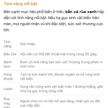
Tính năng nổi bật
Bên cạnh mục tiêu phổ biến ở trên,
bắn cá rùa xanh
hấp
dẫn với tính năng nổi bật. Nếu hạ gục sinh vật biển trên
màn, mọi người nhận vũ khí đặc biệt, sức sát thương cực
lớn.
Tính
Giới thiệu
năng
Bão lửa
Hội viên có thể bắt thoải mái trong vòng 30 giây.
Đánh
Bom có khả năng tạo sức sát thương trong phạm vi
bom
hình tròn.
Súng
Tạo ra sức mạnh lớn, khoan xuyên và nổ tung sinh
khoan
vật biển.
Súng tấn công sinh vật biển trên 1 đường thẳng, gần
Laser
như hạ gục trong nháy mắt.
Rùa
Người chơi có cơ hội mở quà tặng, nhận gói ưu đãi
may
cực hấp dẫn.
mắn