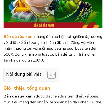
Bắn cá rùa xanh
mang đến cơ hội trải nghiệm đại dương
với thiết kế ấn tượng, hình ảnh 3D sinh động. Hội viên
nhận thưởng lớn với mỗi mục tiêu hạ gục, boss lên đến
500X. Cùng khám phá luật cơ bản để tự tin trải nghiệm
tại nhà cái uy tín LUCK8.
Nội dung bài viết
Giới thiệu tổng quan
Bắn cá rùa xanh
được đặt tên dựa trên thiết kế boss,
mục tiêu mang đến khoản lợi nhuận hấp dẫn nhất. Cụ thể,