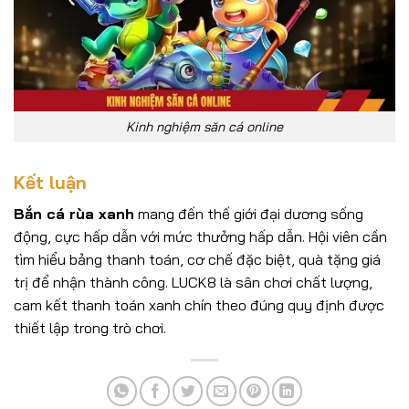
Kinh nghiệm săn cá online
Kết luận
Bắn cá rùa xanh
mang đến thế giới đại dương sống
động, cực hấp dẫn với mức thưởng hấp dẫn. Hội viên cần
tìm hiểu bảng thanh toán, cơ chế đặc biệt, quà tặng giá
trị để nhận thành công. LUCK8 là sân chơi chất lượng,
cam kết thanh toán xanh chín theo đúng quy định được
thiết lập trong trò chơi.