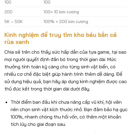
100
100
200
100+ 10 kim cương
5K – 50K
100% + 200 kim cương
Kinh nghiệm để truy tìm kho báu bắn cá
rùa xanh
Chia sẻ trên cho thấy sức hấp dẫn của tựa game, tại sao
mọi người quyết định đắn bó trong thời gian dài. Mức
thưởng tính toán kỹ càng cho từng sinh vật biển, có
nhiều cơ chế đặc biệt giúp hành trình thêm dễ dàng. Để
sử dụng hiệu quả, bạn hãy áp dụng kinh nghiệm được cao
thủ đúc kết trong thời gian dài dưới đây.
Thời điểm ban đầu khi chưa nâng cấp vũ khí, hội viên
nên chọn sinh vật kích thước nhỏ. Bạn đảm bảo hạ gục
100%, nhanh chóng thu hồi vốn, có thêm một khoản
tích lũy cho giai đoạn sau.