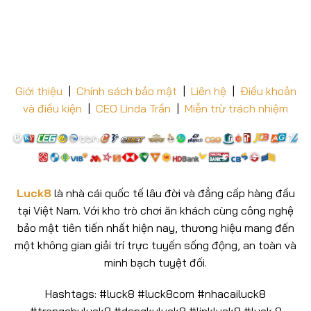
Giới thiệu
|
Chính sách bảo mật
|
Liên hệ
|
Điều khoản
và điều kiện
|
CEO Linda Trần
|
Miễn trừ trách nhiệm
Luck8
là nhà cái quốc tế lâu đời và đẳng cấp hàng đầu
tại Việt Nam. Với kho trò chơi ăn khách cùng công nghệ
bảo mật tiên tiến nhất hiện nay, thương hiệu mang đến
một không gian giải trí trực tuyến sống động, an toàn và
minh bạch tuyệt đối.
Hashtags: #luck8 #luck8com #nhacailuck8