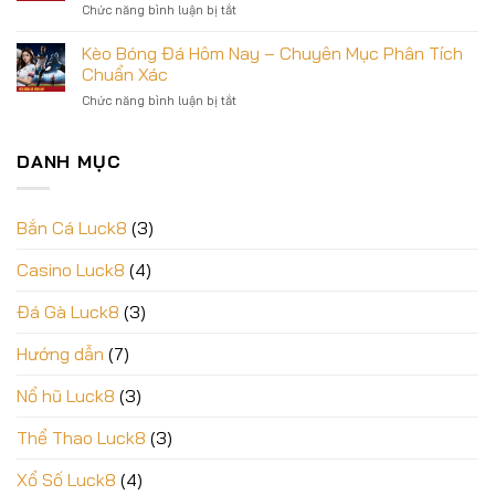
ở
Chức năng bình luận bị tắt
–
Kỹ
Kèo
Xem
Thắng
Châu
Kèo Bóng Đá Hôm Nay – Chuyên Mục Phân Tích
Các
Kèo
Á
Trận
Chuẩn Xác
Siêu
Là
Đấu
Dễ
ở
Chức năng bình luận bị tắt
Gì?
Kịch
Kèo
Cách
Tính
Bóng
Đọc
Tại
Đá
DANH MỤC
Kèo,
LUCK8
Hôm
Dùng
Nay
Kinh
–
Nghiệm
Bắn Cá Luck8
(3)
Chuyên
Thắng
Mục
Casino Luck8
(4)
Phân
Tích
Chuẩn
Đá Gà Luck8
(3)
Xác
Hướng dẫn
(7)
Nổ hũ Luck8
(3)
Thể Thao Luck8
(3)
Xổ Số Luck8
(4)