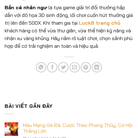
Bắn cá nhân ngư
là tựa game giải trí đổi thưởng hấp
dẫn với đồ họa 3D sinh động, lối chơi cuốn hút thưởng giá
trị lên đến 500X. Khi tham gia tại
Luck8 trang chủ
khách hàng có thể vừa thư giãn, vừa thể hiện kỹ năng và
nhận xu vàng khủng. Hãy nắm rõ luật chơi, chọn sảnh phù
hợp để có trải nghiệm an toàn và hiệu quả.
BÀI VIẾT GẦN ĐÂY
Màu Mạng Gà Đá: Cược Theo Phong Thủy, Cơ Hội
Thắng Lớn
ở