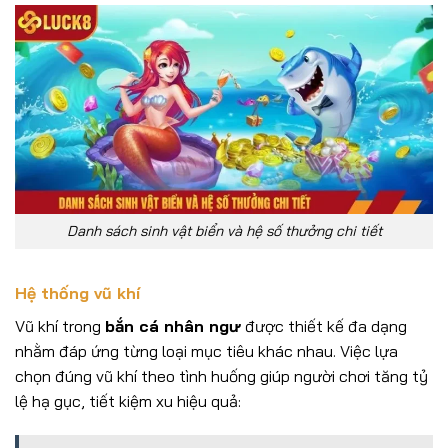
Danh sách sinh vật biển và hệ số thưởng chi tiết
Hệ thống vũ khí
Vũ khí trong
bắn cá nhân ngư
được thiết kế đa dạng
nhằm đáp ứng từng loại mục tiêu khác nhau. Việc lựa
chọn đúng vũ khí theo tình huống giúp người chơi tăng tỷ
lệ hạ gục, tiết kiệm xu hiệu quả: