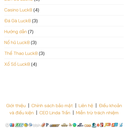
Thắng
Mục
Casino Luck8
(4)
Phân
Tích
Chuẩn
Đá Gà Luck8
(3)
Xác
Hướng dẫn
(7)
Nổ hũ Luck8
(3)
Thể Thao Luck8
(3)
Xổ Số Luck8
(4)
Giới thiệu
|
Chính sách bảo mật
|
Liên hệ
|
Điều khoản
và điều kiện
|
CEO Linda Trần
|
Miễn trừ trách nhiệm