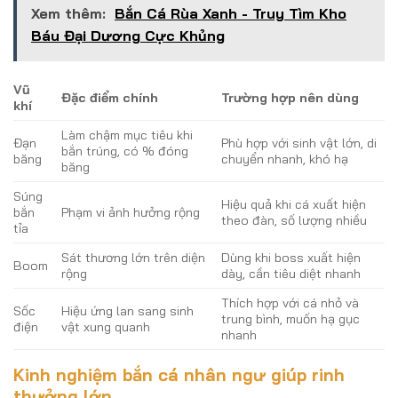
Xem thêm:
Bắn Cá Rùa Xanh - Truy Tìm Kho
Báu Đại Dương Cực Khủng
Vũ
Đặc điểm chính
Trường hợp nên dùng
khí
Làm chậm mục tiêu khi
Đạn
Phù hợp với sinh vật lớn, di
bắn trúng, có % đóng
băng
chuyển nhanh, khó hạ
băng
Súng
Hiệu quả khi cá xuất hiện
bắn
Phạm vi ảnh hưởng rộng
theo đàn, số lượng nhiều
tỉa
Sát thương lớn trên diện
Dùng khi boss xuất hiện
Boom
rộng
dày, cần tiêu diệt nhanh
Thích hợp với cá nhỏ và
Sốc
Hiệu ứng lan sang sinh
trung bình, muốn hạ gục
điện
vật xung quanh
nhanh
Kinh nghiệm bắn cá nhân ngư giúp rinh
thưởng lớn