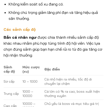
Không kiểm soát số xu đang có.
Không chú trọng giảm lãng phí đạn và tăng hiệu quả
săn thưởng.
Các sảnh cấp độ
Bắn cá nhân ngư
được chia thành nhiều sảnh cấp độ
khác nhau nhằm phù hợp từng trình độ hội viên. Việc lựa
chọn đúng sảnh giúp bạn hạn chế rủi ro từ đó gia tăng cơ
hội nhận thưởng:
Sảnh
Mức cược
Đặc điểm
cấp độ
(xu)
Cá nhỏ hiện ra nhiều, tốc độ di
Sơ cấp
10 – 1000
chuyển lại chậm
1000 –
Cá lớn có % ra cao, boss xuất hiện
Trung cấp
10000
thường xuyên
10000 –
Chủ yếu là boss và mục tiêu giá trị
Cao cấp