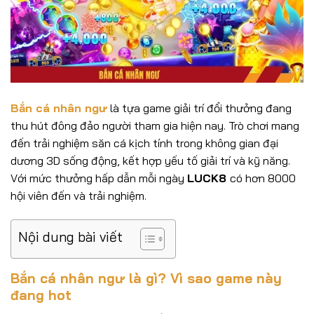
Bắn cá nhân ngư
là tựa game giải trí đổi thưởng đang
thu hút đông đảo người tham gia hiện nay. Trò chơi mang
đến trải nghiệm săn cá kịch tính trong không gian đại
dương 3D sống động, kết hợp yếu tố giải trí và kỹ năng.
Với mức thưởng hấp dẫn mỗi ngày
LUCK8
có hơn 8000
hội viên đến và trải nghiệm.
Nội dung bài viết
Bắn cá nhân ngư là gì? Vì sao game này
đang hot