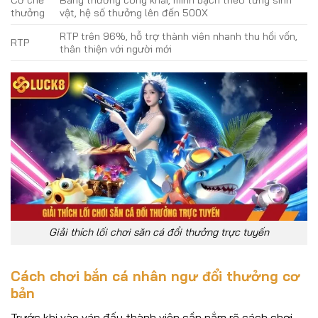
thưởng
vật, hệ số thưởng lên đến 500X
RTP trên 96%, hỗ trợ thành viên nhanh thu hồi vốn,
RTP
thân thiện với người mới
Giải thích lối chơi săn cá đổi thưởng trực tuyến
Cách chơi bắn cá nhân ngư đổi thưởng cơ
bản
Trước khi vào ván đấu thành viên cần nắm rõ cách chơi